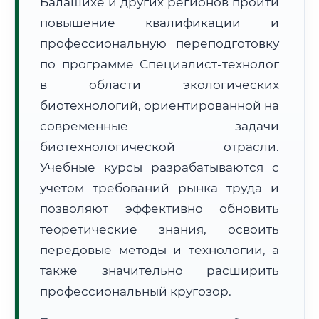
Балашихе и других регионов пройти
повышение квалификации и
профессиональную переподготовку
по программе Специалист-технолог
в области экологических
🚚
Расчет логистики оригиналов:
биотехнологий, ориентированной на
• Маршрут транзита:
~2 790 км
• Экспресс-доставка СДЭК / Почтой:
4–6 рабочих дней
современные задачи
биотехнологической отрасли.
📜 Документы и аккредитация
ФИС ФРДО
Учебные курсы разрабатываются с
учётом требований рынка труда и
позволяют эффективно обновить
🔍
Нажмите на документ для увеличения и просмотра
теоретические знания, освоить
передовые методы и технологии, а
также значительно расширить
профессиональный кругозор.