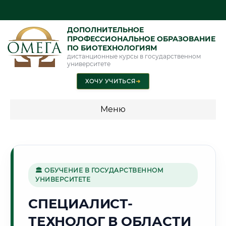
ДОПОЛНИТЕЛЬНОЕ
ПРОФЕССИОНАЛЬНОЕ ОБРАЗОВАНИЕ
ПО БИОТЕХНОЛОГИЯМ
дистанционные курсы в государственном
университете
ХОЧУ УЧИТЬСЯ
➜
Меню
💰 ПРОГРАММЫ И СТОИМОСТЬ
Стоимость по программам обучения "Биотехнологии"
🏛 ОБУЧЕНИЕ В ГОСУДАРСТВЕННОМ
УНИВЕРСИТЕТЕ
🏢
СПЕЦИАЛИСТ-
ТЕХНОЛОГ В ОБЛАСТИ
Г. БАЛАШИХА