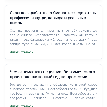
Сколько зарабатывает биолог-исследователь:
профессия изнутри, карьера и реальные
цифры
Сколько времени занимает путь от абитуриента до
полноценного исследователя? Реалистичная картина
такая: 4 года бакалавриат + 2 года магистратура + 4 года
аспирантура = минимум 10 лет после школы. Но это
инвестиция в профессию, которая даёт нечто редкое —
Читать статью →
возможность реально изменить то, что человечество
знает о жизни.
Чем занимается специалист биохимического
производства: полный гид по профессии
Это делает инвестиции в образование в этой сфере
высокорентабельными. Востребованность и будущее
профессии: взгляд на 10 лет вперед Востребована ли
профессия сейчас? Развитие фармацевтики,
биотехнологий, а также курс на импортозамещение в
Читать статью →