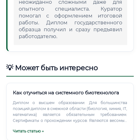
неожиданно сложными даже для
опытного специалиста. Куратор
помогал с оформлением итоговой
работы. Диплом государственного
образца получил и сразу предъявил
работодателю.
💡 Может быть интересно
Как отучиться на системного биотехнолога
Диплом о высшем образовании: Для большинства
позиций диплом в смежной области (биология, химия, IT,
математика) является обязательным требованием.
Сертификаты о прохождении курсов: Являются весомым
дополнением. Портфолио: Ссылка на GitHub с кодом
Читать статью →
ваших проектов будет огромным плюсом.