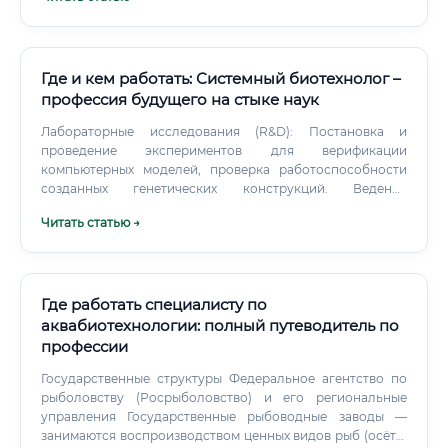
России создают стабильно высокий спрос на этих
специалистов.
Где и кем работать: Системный биотехнолог –
профессия будущего на стыке наук
Лабораторные исследования (R&D): Постановка и
проведение экспериментов для верификации
компьютерных моделей, проверка работоспособности
созданных генетических конструкций. Ведение
документации: Тщательное документирование всех
Читать статью →
этапов исследования, написание научных отчетов, статей
и патентных заявок в соответствии с международными
стандартами (GLP, GMP). Междисциплинарное
взаимодействие: Постоянная коммуникация с
биологами, химиками, программистами, инженерами и
Где работать специалисту по
врачами для комплексного решения поставленных задач.
аквабиотехнологии: полный путеводитель по
профессии
Государственные структуры Федеральное агентство по
рыболовству (Росрыболовство) и его региональные
управления Государственные рыбоводные заводы —
занимаются воспроизводством ценных видов рыб (осётр,