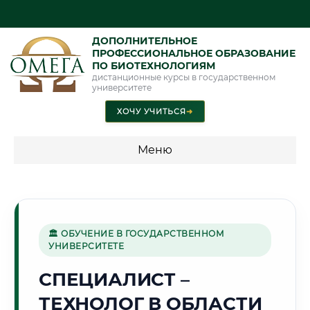
ДОПОЛНИТЕЛЬНОЕ
ПРОФЕССИОНАЛЬНОЕ ОБРАЗОВАНИЕ
ПО БИОТЕХНОЛОГИЯМ
дистанционные курсы в государственном
университете
ХОЧУ УЧИТЬСЯ
➜
Меню
💰 ПРОГРАММЫ И СТОИМОСТЬ
Стоимость по программам обучения "Биотехнологии"
🏛 ОБУЧЕНИЕ В ГОСУДАРСТВЕННОМ
УНИВЕРСИТЕТЕ
🏰
СПЕЦИАЛИСТ –
ТЕХНОЛОГ В ОБЛАСТИ
Г. ГРОДНО