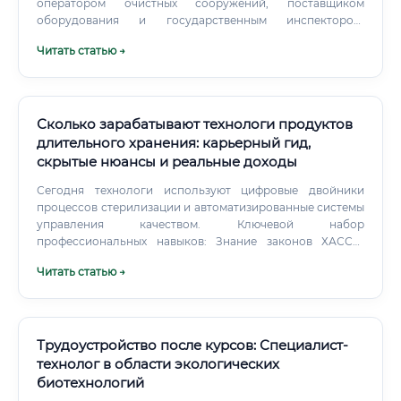
оператором очистных сооружений, поставщиком
оборудования и государственным инспектором.
Хороший отчёт отвечает на четыре вопроса: Что
Читать статью →
обнаружено? Матрица навыков для разных карьерных
этапов Личные качества В этой сфере ценятся не громкие
заявления, а аккуратность.
Сколько зарабатывают технологи продуктов
длительного хранения: карьерный гид,
скрытые нюансы и реальные доходы
Сегодня технологи используют цифровые двойники
процессов стерилизации и автоматизированные системы
управления качеством. Ключевой набор
профессиональных навыков: Знание законов ХАССП,
ГОСТов, Технических регламентов Таможенного союза.
Читать статью →
Трудоустройство после курсов: Специалист-
технолог в области экологических
биотехнологий