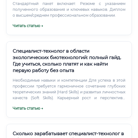
Стандартный пакет включает: Резюме с указанием
полученного образования и ключевых навыков. Диплом
о высшем/среднем профессиональном образовании.
Читать статью →
Специалист-технолог в области
экологических биотехнологий: полный гайд.
Где учиться, сколько платят и как найти
первую работу без опыта
Необходимые навыки и компетенции Для успеха в этой
профессии требуется гармоничное сочетание глубоких
теоретических знаний (Hard Skills) и развитых личностных
качеств (Soft Skills). Карьерный рост и перспективы
Профессия предлагает четкий и понятный карьерный
Читать статью →
трек с возможностью как вертикального, так и
горизонтального роста. Горизонтальный рост возможен
через смену специализации: например, переход из
области очистки сточных вод в сферу разработки
биопестицидов или в научные исследования.
Сколько зарабатывает специалист-технолог в