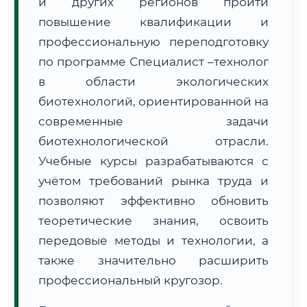
и других регионов пройти
повышение квалификации и
профессиональную переподготовку
по программе Специалист –технолог
в области экологических
🚚
Расчет логистики оригиналов:
биотехнологий, ориентированной на
• Маршрут транзита:
~3 717 км
• Экспресс-доставка СДЭК / Почтой:
5–7 рабочих дней
современные задачи
биотехнологической отрасли.
📜 Документы и аккредитация
ФИС ФРДО
Учебные курсы разрабатываются с
учётом требований рынка труда и
позволяют эффективно обновить
🔍
Нажмите на документ для увеличения и просмотра
теоретические знания, освоить
передовые методы и технологии, а
также значительно расширить
профессиональный кругозор.