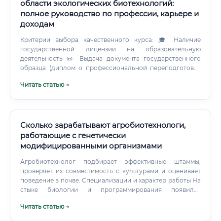
области экологических биотехнологий:
полное руководство по профессии, карьере и
доходам
Критерии выбора качественного курса: 🎓 Наличие
государственной лицензии на образовательную
деятельность 📜 Выдача документа государственного
образца (диплом о профессиональной переподготовке
или удостоверение о повышении квалификации) 👨‍🏫
Читать статью →
Практикующие преподаватели с реальным отраслевым
опытом 🔬 Наличие практического блока обучения 💼
Содействие в трудоустройстве после обучения 🌐
Возможность дистанционного обучения Популярные
форматы программ: ⚠️ Важно! Диплом о
Сколько зарабатывают агробиотехнологи,
профессиональной переподготовке, выданный
работающие с генетически
лицензированной организацией, имеет юридическую
модифицированными организмами
силу и признаётся работодателями наравне с
профильным вузовским дипломом. Сколько стоит
Агробиотехнолог подбирает эффективные штаммы,
обучение и как быстро оно окупится: 💡 Вывод:
проверяет их совместимость с культурами и оценивает
Программы профессиональной переподготовки
поведение в почве. Специализации и характер работы На
демонстрируют наилучшее соотношение стоимости и
стыке биологии и программирования появился
срока окупаемости.
отдельный карьерный трек — агробиоинформатика.
Читать статью →