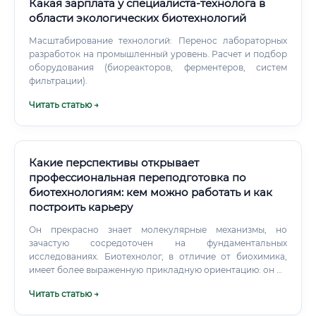
Какая зарплата у специалиста-технолога в
области экологических биотехнологий
Масштабирование технологий: Перенос лабораторных
разработок на промышленный уровень. Расчет и подбор
оборудования (биореакторов, ферментеров, систем
фильтрации).
Читать статью →
Какие перспективы открывает
профессиональная переподготовка по
биотехнологиям: кем можно работать и как
построить карьеру
Он прекрасно знает молекулярные механизмы, но
зачастую сосредоточен на фундаментальных
исследованиях. Биотехнолог, в отличие от биохимика,
имеет более выраженную прикладную ориентацию: он не
просто изучает процессы, но и использует их для
Читать статью →
создания конкретных продуктов. Биотехнолог мыслит
категориями промышленного масштабирования и