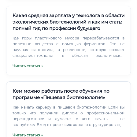
экономической эффективности.
Какая средняя зарплата у технолога в области
экологических биотехнологий и как им стать:
полный гид по профессии будущего
Где горы пластикового мусора перерабатываются в
полезные вещества с помощью ферментов. Это не
научная фантастика, а реальность, которую создает
специалист-технолог в области экологических
биотехнологий.
Читать статью →
Кем можно работать после обучения по
программе «Пищевая биотехнология»
Как начать карьеру в пищевой биотехнологии Если вы
только что получили диплом о профессиональной
переподготовке и думаете, с чего начать — не
волнуйтесь. Вход в профессию хорошо структурирован, и
при правильном подходе вы сможете найти достойную
Читать статью →
работу в разумные сроки. Решите, что вам ближе: