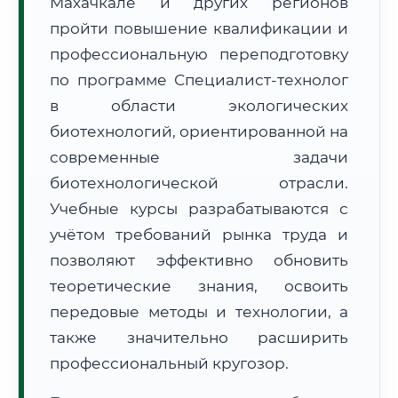
Махачкале и других регионов
пройти повышение квалификации и
профессиональную переподготовку
по программе Специалист-технолог
в области экологических
🚚
Расчет логистики оригиналов:
биотехнологий, ориентированной на
• Маршрут транзита:
~2 870 км
• Экспресс-доставка СДЭК / Почтой:
4–6 рабочих дней
современные задачи
биотехнологической отрасли.
📜 Документы и аккредитация
ФИС ФРДО
Учебные курсы разрабатываются с
учётом требований рынка труда и
позволяют эффективно обновить
🔍
Нажмите на документ для увеличения и просмотра
теоретические знания, освоить
передовые методы и технологии, а
также значительно расширить
профессиональный кругозор.