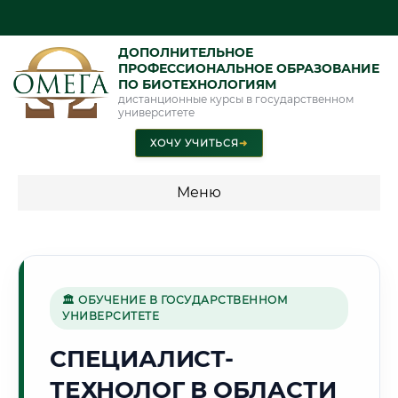
ДОПОЛНИТЕЛЬНОЕ
ПРОФЕССИОНАЛЬНОЕ ОБРАЗОВАНИЕ
ПО БИОТЕХНОЛОГИЯМ
дистанционные курсы в государственном
университете
ХОЧУ УЧИТЬСЯ
➜
Меню
💰 ПРОГРАММЫ И СТОИМОСТЬ
Стоимость по программам обучения "Биотехнологии"
🏛 ОБУЧЕНИЕ В ГОСУДАРСТВЕННОМ
УНИВЕРСИТЕТЕ
🏔️
СПЕЦИАЛИСТ-
ТЕХНОЛОГ В ОБЛАСТИ
Г. МАХАЧКАЛА