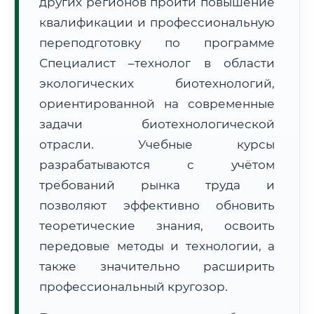
других регионов пройти повышение
квалификации и профессиональную
переподготовку по программе
Специалист –технолог в области
экологических биотехнологий,
🚚
Расчет логистики оригиналов:
ориентированной на современные
• Маршрут транзита:
~1 778 км
• Экспресс-доставка СДЭК / Почтой:
3–4 рабочих дня
задачи биотехнологической
отрасли. Учебные курсы
📜 Документы и аккредитация
ФИС ФРДО
разрабатываются с учётом
требований рынка труда и
позволяют эффективно обновить
🔍
Нажмите на документ для увеличения и просмотра
теоретические знания, освоить
передовые методы и технологии, а
также значительно расширить
профессиональный кругозор.