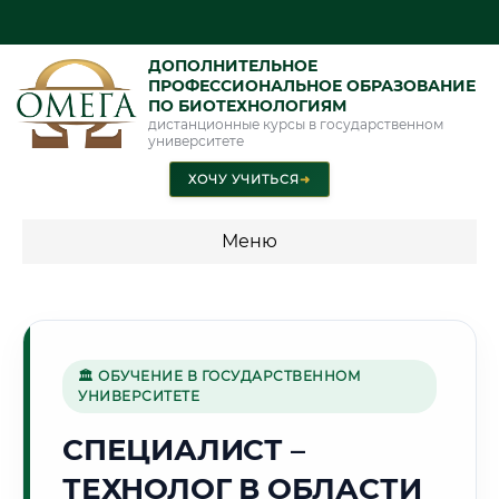
ДОПОЛНИТЕЛЬНОЕ
ПРОФЕССИОНАЛЬНОЕ ОБРАЗОВАНИЕ
ПО БИОТЕХНОЛОГИЯМ
дистанционные курсы в государственном
университете
ХОЧУ УЧИТЬСЯ
➜
Меню
💰 ПРОГРАММЫ И СТОИМОСТЬ
Стоимость по программам обучения "Биотехнологии"
🏛 ОБУЧЕНИЕ В ГОСУДАРСТВЕННОМ
УНИВЕРСИТЕТЕ
🌄
СПЕЦИАЛИСТ –
ТЕХНОЛОГ В ОБЛАСТИ
Г. ОШ