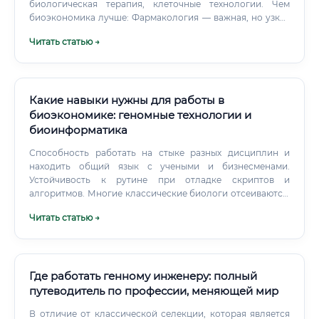
биологическая терапия, клеточные технологии. Чем
биоэкономика лучше: Фармакология — важная, но узкая
область.
Читать статью →
Какие навыки нужны для работы в
биоэкономике: геномные технологии и
биоинформатика
Способность работать на стыке разных дисциплин и
находить общий язык с учеными и бизнесменами.
Устойчивость к рутине при отладке скриптов и
алгоритмов. Многие классические биологи отсеиваются,
когда сталкиваются с необходимости работать в
Читать статью →
командной строке Linux и писать сложные скрипты на
Python.
Где работать генному инженеру: полный
путеводитель по профессии, меняющей мир
В отличие от классической селекции, которая является