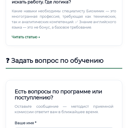
имеют учёную степень. Магистратура позволяет
искать работу. Где логика?
углубиться в конкретное направление, а аспирантура
открывает двери к серьёзной научной карьере.
Какие навыки необходимы специалисту Биохимик — это
многогранная профессия, требующая как технических,
так и аналитических компетенций. ✅ Знание английского
языка — это не бонус, а базовое требование.
Читать статью →
❓ Задать вопрос по обучению
Есть вопросы по программе или
поступлению?
Оставьте сообщение — методист приемной
комиссии ответит вам в ближайшее время.
Ваше имя *