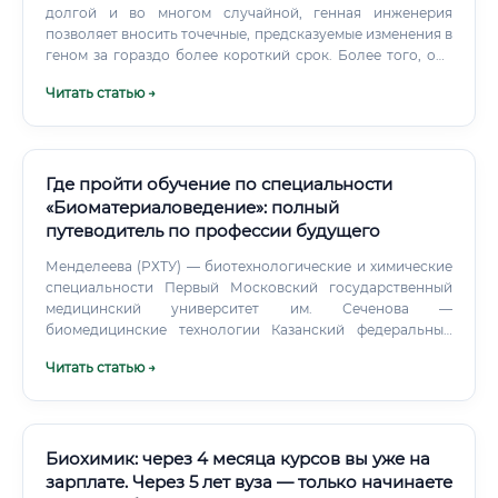
долгой и во многом случайной, генная инженерия
позволяет вносить точечные, предсказуемые изменения в
геном за гораздо более короткий срок. Более того, она
способна преодолевать межвидовые барьеры, перенося
Читать статью →
гены между совершенно разными организмами
(например, от бактерии к растению), что абсолютно
невозможно для селекционера. В сравнении с
молекулярным биологом, который в основном изучает и
описывает, генный инженер активно конструирует и
Где пройти обучение по специальности
создает новое.
«Биоматериаловедение»: полный
путеводитель по профессии будущего
Менделеева (РХТУ) — биотехнологические и химические
специальности Первый Московский государственный
медицинский университет им. Сеченова —
биомедицинские технологии Казанский федеральный
университет — программы по биоматериаловедению и
Читать статью →
медицинской химии Базовые специальности для
поступления: Химия (с уклоном в материаловедение или
биохимию) Биотехнология Материаловедение и
технологии материалов Биомедицинская инженерия
Нанотехнологии Магистратура и аспирантура
Биохимик: через 4 месяца курсов вы уже на
Большинство ведущих специалистов в этой области
зарплате. Через 5 лет вуза — только начинаете