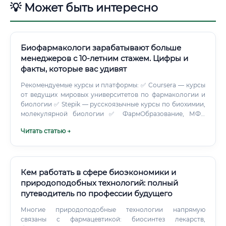
💡 Может быть интересно
Биофармакологи зарабатывают больше
менеджеров с 10-летним стажем. Цифры и
факты, которые вас удивят
Рекомендуемые курсы и платформы: ✅ Coursera — курсы
от ведущих мировых университетов по фармакологии и
биологии ✅ Stepik — русскоязычные курсы по биохимии,
молекулярной биологии ✅ ФармОбразование, МФА
(Московская фармацевтическая академия) —
Читать статью →
профессиональная переподготовка ✅ Coursera/edX —
специализация "Drug Development" от UC San Diego ✅
Корпоративные программы Biocad, R-Pharm,
Pharmstandard Можно ли войти в профессию без опыта
🟢 Да, это возможно — но с определёнными условиями.
Кем работать в сфере биоэкономики и
Биофармакология требует базовых знаний в области
природоподобных технологий: полный
биологии, химии или медицины.
путеводитель по профессии будущего
Многие природоподобные технологии напрямую
связаны с фармацевтикой: биосинтез лекарств,