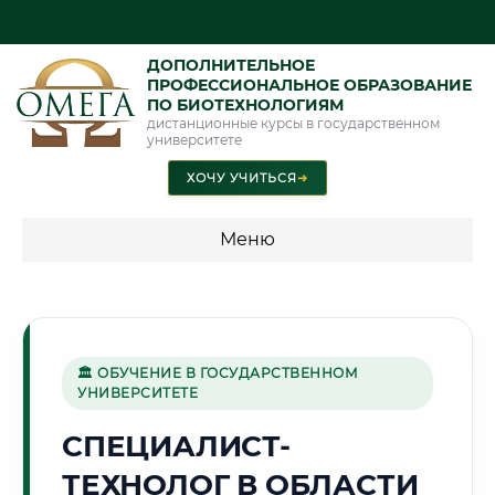
ДОПОЛНИТЕЛЬНОЕ
ПРОФЕССИОНАЛЬНОЕ ОБРАЗОВАНИЕ
ПО БИОТЕХНОЛОГИЯМ
дистанционные курсы в государственном
университете
ХОЧУ УЧИТЬСЯ
➜
Меню
💰 ПРОГРАММЫ И СТОИМОСТЬ
Стоимость по программам обучения "Биотехнологии"
🏛 ОБУЧЕНИЕ В ГОСУДАРСТВЕННОМ
УНИВЕРСИТЕТЕ
🏭
СПЕЦИАЛИСТ-
ТЕХНОЛОГ В ОБЛАСТИ
Г. СТЕРЛИТАМАК