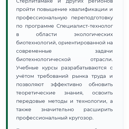
Стерлитамаке и других регионов
пройти повышение квалификации и
профессиональную переподготовку
по программе Специалист-технолог
в области экологических
🚚
Расчет логистики оригиналов:
биотехнологий, ориентированной на
• Маршрут транзита:
~1 745 км
• Экспресс-доставка СДЭК / Почтой:
2–3 рабочих дня
современные задачи
биотехнологической отрасли.
📜 Документы и аккредитация
ФИС ФРДО
Учебные курсы разрабатываются с
учётом требований рынка труда и
позволяют эффективно обновить
🔍
Нажмите на документ для увеличения и просмотра
теоретические знания, освоить
передовые методы и технологии, а
также значительно расширить
профессиональный кругозор.