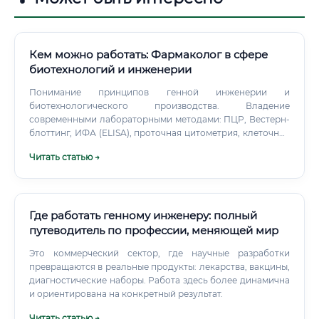
Кем можно работать: Фармаколог в сфере
биотехнологий и инженерии
Понимание принципов генной инженерии и
биотехнологического производства. Владение
современными лабораторными методами: ПЦР, Вестерн-
блоттинг, ИФА (ELISA), проточная цитометрия, клеточное
культивирование, хроматография (ВЭЖХ). Навыки работы
Читать статью →
с лабораторными животными (в соответствии с
этическими нормами).
Где работать генному инженеру: полный
путеводитель по профессии, меняющей мир
Это коммерческий сектор, где научные разработки
превращаются в реальные продукты: лекарства, вакцины,
диагностические наборы. Работа здесь более динамична
и ориентирована на конкретный результат.
Читать статью →