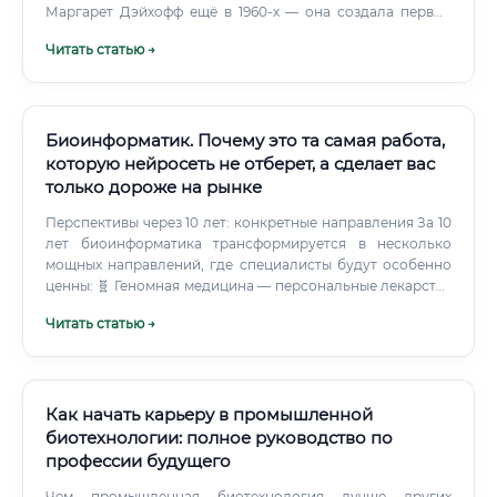
знаний поистине безгранична. Вот основные площадки
Маргарет Дэйхофф ещё в 1960-х — она создала первые
трудоустройства: Зарплата биолога: от новичка до
базы данных белковых последовательностей.
Читать статью →
эксперта 💰 Один из главных вопросов — сколько
зарабатывает биолог?
Биоинформатик. Почему это та самая работа,
которую нейросеть не отберет, а сделает вас
только дороже на рынке
Перспективы через 10 лет: конкретные направления За 10
лет биоинформатика трансформируется в несколько
мощных направлений, где специалисты будут особенно
ценны: 🧬 Геномная медицина — персональные лекарства
на основе ДНК пациента 🧠 Нейробиоинформатика —
Читать статью →
анализ данных мозга и нейродегенеративных
заболеваний 🦾 Синтетическая биология —
программирование живых организмов 🌍 Климатическая
биоинформатика — адаптация экосистем, новые
культуры 💊 AI Drug Discovery — ИИ-разработка лекарств
Как начать карьеру в промышленной
с участием биоинформатиков 🔬 Одноклеточная
биотехнологии: полное руководство по
геномика (single-cell) — революция в онкологии 🚀
профессии будущего
Космическая биология — влияние космоса на геном
человека Биоинформатика — это не просто профессия.
Чем промышленная биотехнология лучше других