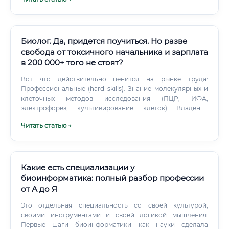
Биолог. Да, придется поучиться. Но разве
свобода от токсичного начальника и зарплата
в 200 000+ того не стоят?
Вот что действительно ценится на рынке труда:
Профессиональные (hard skills): Знание молекулярных и
клеточных методов исследования (ПЦР, ИФА,
электрофорез, культивирование клеток) Владение
биоинформатическими инструментами (BioEdit, BLAST, R,
Читать статью →
Python для анализа биоданных) Знание GLP/GMP (Good
Laboratory/Manufacturing Practice) Навыки микроскопии
и гистологии Умение работать с базами данных (GenBank,
UniProt, PubMed) Знание методов статистической
обработки данных Личностные (soft skills): Аналитическое
Какие есть специализации у
мышление Внимательность к деталям Терпение и
биоинформатика: полный разбор профессии
скрупулёзность Способность работать в команде Навыки
от А до Я
научного письма Знание английского языка на уровне
B2+ (обязательно для современного биолога) Где
Это отдельная специальность со своей культурой,
работают биологи: варианты трудоустройства 🌿 Биолог
своими инструментами и своей логикой мышления.
— одна из немногих профессий, где сфера применения
Первые шаги биоинформатики как науки сделала