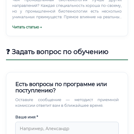
Это ключ к одной из самых важных революций в истории
направлений? Каждая специальность хороша по-своему,
человечества — биологической.
но у промышленной биотехнологии есть несколько
уникальных преимуществ: Прямое влияние на реальный
мир.
Читать статью →
❓ Задать вопрос по обучению
Есть вопросы по программе или
поступлению?
Оставьте сообщение — методист приемной
комиссии ответит вам в ближайшее время.
Ваше имя *