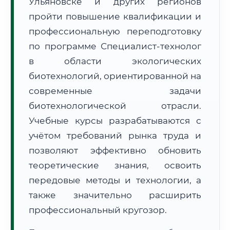
Ульяновске и других регионов
пройти повышение квалификации и
профессиональную переподготовку
по программе Специалист-технолог
в области экологических
🚚
Расчет логистики оригиналов:
биотехнологий, ориентированной на
• Маршрут транзита:
~2 199 км
• Экспресс-доставка СДЭК / Почтой:
3–5 рабочих дней
современные задачи
биотехнологической отрасли.
📜 Документы и аккредитация
ФИС ФРДО
Учебные курсы разрабатываются с
учётом требований рынка труда и
позволяют эффективно обновить
🔍
Нажмите на документ для увеличения и просмотра
теоретические знания, освоить
передовые методы и технологии, а
также значительно расширить
профессиональный кругозор.