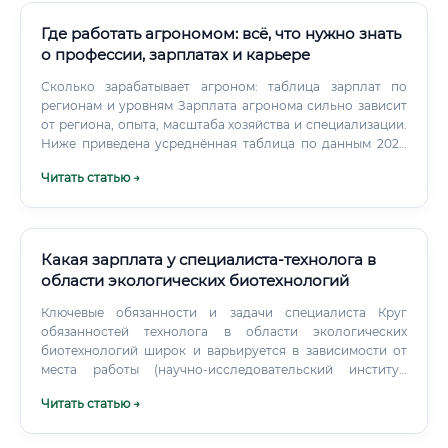
Где работать агрономом: всё, что нужно знать
о профессии, зарплатах и карьере
Сколько зарабатывает агроном: таблица зарплат по
регионам и уровням Зарплата агронома сильно зависит
от региона, опыта, масштаба хозяйства и специализации.
Ниже приведена усреднённая таблица по данным 2024
года (в рублях): * В Сибири и на Дальнем Востоке
Читать статью →
зарплаты выше из-за районных коэффициентов и
«северных надбавок». В крупных агрохолдингах зарплата
может включать бонусы за урожайность, премии за
экономию ресурсов, компенсацию жилья и питания на
период полевых работ.
Какая зарплата у специалиста-технолога в
области экологических биотехнологий
Ключевые обязанности и задачи специалиста Круг
обязанностей технолога в области экологических
биотехнологий широк и варьируется в зависимости от
места работы (научно-исследовательский институт,
промышленное предприятие, стартап), но можно
Читать статью →
выделить основной функционал: Исследовательская
деятельность (R&D): Поиск и селекция штаммов
микроорганизмов с заданными свойствами (например,