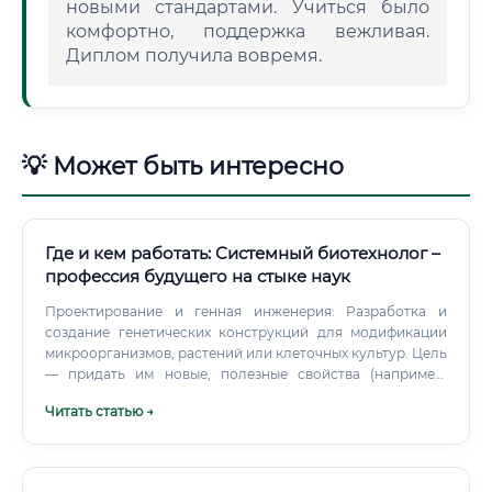
новыми стандартами. Учиться было
комфортно, поддержка вежливая.
Диплом получила вовремя.
💡 Может быть интересно
Где и кем работать: Системный биотехнолог –
профессия будущего на стыке наук
Проектирование и генная инженерия: Разработка и
создание генетических конструкций для модификации
микроорганизмов, растений или клеточных культур. Цель
— придать им новые, полезные свойства (например,
способность производить лекарственный белок или
Читать статью →
расщеплять пластик). Оптимизация биотехнологических
процессов: Работа с биореакторами и ферментерами.