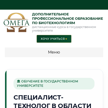
ДОПОЛНИТЕЛЬНОЕ
ПРОФЕССИОНАЛЬНОЕ ОБРАЗОВАНИЕ
ПО БИОТЕХНОЛОГИЯМ
дистанционные курсы в государственном
университете
ХОЧУ УЧИТЬСЯ
➜
Меню
💰 ПРОГРАММЫ И СТОИМОСТЬ
Стоимость по программам обучения "Биотехнологии"
🏛 ОБУЧЕНИЕ В ГОСУДАРСТВЕННОМ
УНИВЕРСИТЕТЕ
✈️
СПЕЦИАЛИСТ-
ТЕХНОЛОГ В ОБЛАСТИ
Г. УЛЬЯНОВСК