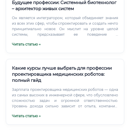
Будущее профессии: Системный биотехнолог
– архитектор живых систем
Он является интегратором, который объединяет знания
из всех этих сфер, чтобы спроектировать и создать нечто
принципиально новое. Он мыслит на уровне целой
системы, предсказывает ее поведение и
целенаправленно конструирует ее для решения
Читать статью →
конкретной прикладной задачи. Именно этот целостный,
инженерный подход делает его специалистом на
порядок более высокого уровня.
Какие курсы лучше выбрать для профессии
проектировщика медицинских роботов:
полный гайд
Зарплата проектировщика медицинских роботов — одна
из самых высоких в инженерной сфере, что обусловлено
сложностью задач и огромной ответственностью.
Уровень дохода сильно зависит от опыта, компании,
региона и конкретной специализации (механика, ПО,
Читать статью →
электроника).