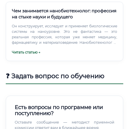
способных разлагать нефть или пластик). Разработка
новых питательных сред и условий культивирования для
Чем занимается нанобиотехнолог: профессия
повышения их эффективности.
на стыке науки и будущего
Он конструирует, исследует и применяет биологические
системы на наноуровне. Это не фантастика — это
реальная профессия, которая уже меняет медицину,
фармацевтику и материаловедение. Нанобиотехнолог —
специалист, совмещающий знания биологии, химии,
Читать статью →
физики и инженерии.
❓ Задать вопрос по обучению
Есть вопросы по программе или
поступлению?
Оставьте сообщение — методист приемной
комиссии ответит вам в ближайшее время.