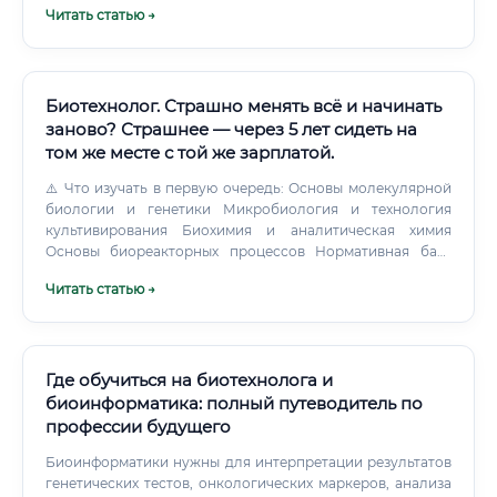
Читать статью →
Биотехнолог. Страшно менять всё и начинать
заново? Страшнее — через 5 лет сидеть на
том же месте с той же зарплатой.
⚠️ Что изучать в первую очередь: Основы молекулярной
биологии и генетики Микробиология и технология
культивирования Биохимия и аналитическая химия
Основы биореакторных процессов Нормативная база
(GMP, GLP, регуляторика) Биоинформатика (базовый
Читать статью →
уровень) Как быстро можно освоить профессию ✅
Среднее время от начала обучения до первой зарплаты
— 8–14 месяцев при наличии смежного образования и
активной практики. Можно ли войти в профессию без
опыта 🟢 Да, это возможно, но с условиями: Наличие
Где обучиться на биотехнолога и
профильного или смежного образования значительно
биоинформатика: полный путеводитель по
ускоряет процесс Прохождение стажировки (даже
профессии будущего
неоплачиваемой) открывает двери Участие в
волонтёрских научных проектах формирует портфолио
Биоинформатики нужны для интерпретации результатов
Работа в качестве лаборанта — классический стартовый
генетических тестов, онкологических маркеров, анализа