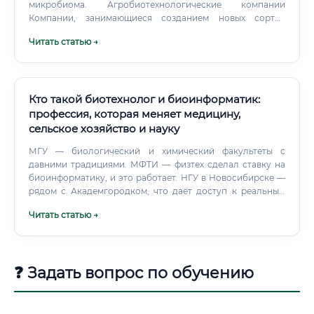
путь в индустрию ⚠️ Полностью без базовых знаний в
микробиома. Агробиотехнологические компании
биологии или химии войти крайне затруднительно.
Компании, занимающиеся созданием новых сортов
Поэтому курсы переподготовки здесь не просто
растений, биопестицидов и биоудобрений.
Читать статью →
желательны, а обязательны.
Кто такой биотехнолог и биоинформатик:
профессия, которая меняет медицину,
сельское хозяйство и науку
МГУ — биологический и химический факультеты с
давними традициями. МФТИ — физтех сделал ставку на
биоинформатику, и это работает. НГУ в Новосибирске —
рядом с Академгородком, что даёт доступ к реальным
лабораториям.
Читать статью →
❓ Задать вопрос по обучению