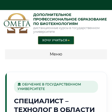
ДОПОЛНИТЕЛЬНОЕ
ПРОФЕССИОНАЛЬНОЕ ОБРАЗОВАНИЕ
ПО БИОТЕХНОЛОГИЯМ
дистанционные курсы в государственном
университете
ХОЧУ УЧИТЬСЯ
➜
Меню
💰 ПРОГРАММЫ И СТОИМОСТЬ
Стоимость по программам обучения "Биотехнологии"
🏛 ОБУЧЕНИЕ В ГОСУДАРСТВЕННОМ
УНИВЕРСИТЕТЕ
⛪
СПЕЦИАЛИСТ –
ТЕХНОЛОГ В ОБЛАСТИ
Г. ВЛАДИМИР