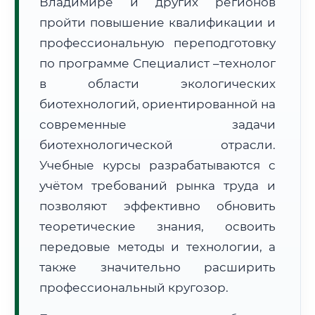
Владимире и других регионов
пройти повышение квалификации и
профессиональную переподготовку
по программе Специалист –технолог
в области экологических
🚚
Расчет логистики оригиналов:
биотехнологий, ориентированной на
• Маршрут транзита:
~2 633 км
• Экспресс-доставка СДЭК / Почтой:
4–6 рабочих дней
современные задачи
биотехнологической отрасли.
📜 Документы и аккредитация
ФИС ФРДО
Учебные курсы разрабатываются с
учётом требований рынка труда и
позволяют эффективно обновить
🔍
Нажмите на документ для увеличения и просмотра
теоретические знания, освоить
передовые методы и технологии, а
также значительно расширить
профессиональный кругозор.