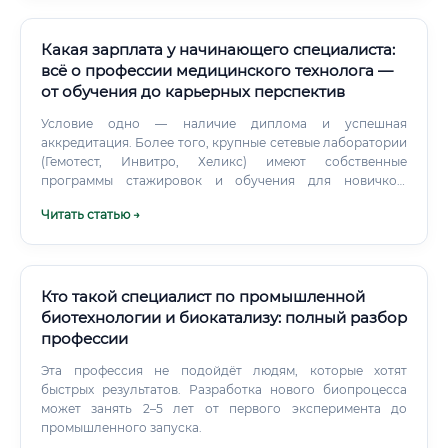
физическую работу в лаборатории 🧪 Интерпретацию
неожиданных аномальных результатов 💡 Формулировку
новых научных гипотез 🤝 Взаимодействие с пациентами,
Какая зарплата у начинающего специалиста:
клиентами, регуляторами ⚖️ Принятие ответственных
всё о профессии медицинского технолога —
научных и этических решений Шаг 2.
от обучения до карьерных перспектив
Условие одно — наличие диплома и успешная
аккредитация. Более того, крупные сетевые лаборатории
(Гемотест, Инвитро, Хеликс) имеют собственные
программы стажировок и обучения для новичков.
Студентов медицинских колледжей нередко приглашают
Читать статью →
на практику с последующим трудоустройством.
Кто такой специалист по промышленной
биотехнологии и биокатализу: полный разбор
профессии
Эта профессия не подойдёт людям, которые хотят
быстрых результатов. Разработка нового биопроцесса
может занять 2–5 лет от первого эксперимента до
промышленного запуска.