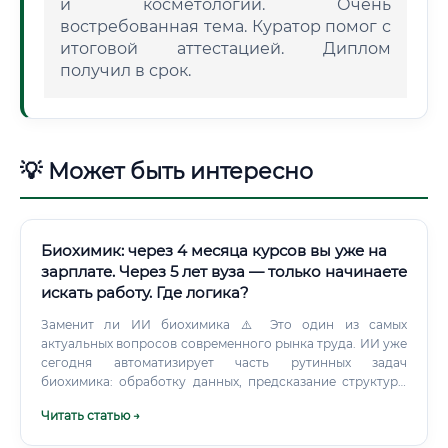
и косметологии. Очень
востребованная тема. Куратор помог с
итоговой аттестацией. Диплом
получил в срок.
💡 Может быть интересно
Биохимик: через 4 месяца курсов вы уже на
зарплате. Через 5 лет вуза — только начинаете
искать работу. Где логика?
Заменит ли ИИ биохимика ⚠️ Это один из самых
актуальных вопросов современного рынка труда. ИИ уже
сегодня автоматизирует часть рутинных задач
биохимика: обработку данных, предсказание структуры
белков (AlphaFold), анализ геномных
Читать статью →
последовательностей. Однако ИИ принципиально не
способен заменить: 🔬 Постановку экспериментов и