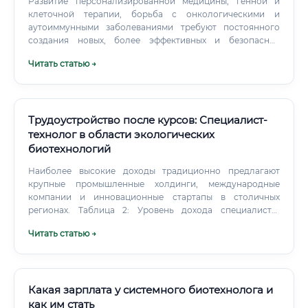
Развитие персонализированной медицины, генной и
клеточной терапии, борьба с онкологическими и
аутоиммунными заболеваниями требуют постоянного
создания новых, более эффективных и безопасных
биологических препаратов. Искусственный интеллект не
Читать статью →
заменит, а трансформирует профессию. ИИ станет
мощным инструментом для анализа огромных массивов
данных, предсказания свойств молекул и моделирования
биологических процессов.
Трудоустройство после курсов: Специалист-
технолог в области экологических
биотехнологий
Наиболее высокие доходы традиционно предлагают
крупные промышленные холдинги, международные
компании и инновационные стартапы в столичных
регионах. Таблица 2: Уровень дохода специалиста-
технолога в области экологических биотехнологий (по
Читать статью →
России, в рублях, до вычета налогов) Через 3-5 лет
активной работы и профессионального развития
специалист может претендовать на позицию ведущего
технолога с доходом, в 2-3 раза превышающим
стартовый.
Какая зарплата у системного биотехнолога и
как им стать