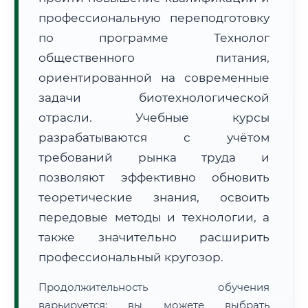
профессиональную переподготовку
по программе Технолог
общественного питания,
ориентированной на современные
задачи биотехнологической
🚚
Расчет логистики оригиналов:
• Маршрут транзита:
~2 534 км
отрасли. Учебные курсы
• Экспресс-доставка СДЭК / Почтой:
4–6 рабочих дней
разрабатываются с учётом
📜 Документы и аккредитация
ФИС ФРДО
требований рынка труда и
позволяют эффективно обновить
теоретические знания, освоить
🔍
Нажмите на документ для увеличения и просмотра
передовые методы и технологии, а
также значительно расширить
профессиональный кругозор.
Продолжительность обучения
варьируется: вы можете выбрать