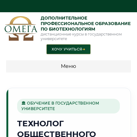
ДОПОЛНИТЕЛЬНОЕ
ПРОФЕССИОНАЛЬНОЕ ОБРАЗОВАНИЕ
ПО БИОТЕХНОЛОГИЯМ
дистанционные курсы в государственном
университете
ХОЧУ УЧИТЬСЯ
➜
Меню
💰 ПРОГРАММЫ И СТОИМОСТЬ
Стоимость по программам обучения "Биотехнологии"
🏛 ОБУЧЕНИЕ В ГОСУДАРСТВЕННОМ
УНИВЕРСИТЕТЕ
🌨️
ТЕХНОЛОГ
ОБЩЕСТВЕННОГО
Г. АРХАНГЕЛЬСК