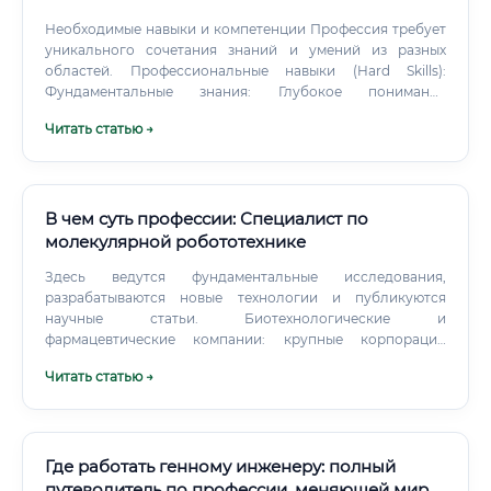
Необходимые навыки и компетенции Профессия требует
уникального сочетания знаний и умений из разных
областей. Профессиональные навыки (Hard Skills):
Фундаментальные знания: Глубокое понимание
молекулярной биологии, генетики, биохимии,
Читать статью →
микробиологии.
В чем суть профессии: Специалист по
молекулярной робототехнике
Здесь ведутся фундаментальные исследования,
разрабатываются новые технологии и публикуются
научные статьи. Биотехнологические и
фармацевтические компании: крупные корпорации
(например, Roche, Pfizer, Novartis) и инновационные
Читать статью →
стартапы все больше инвестируют в R&D, связанные с
таргетной доставкой лекарств и новой диагностикой, где
молекулярные роботы имеют огромный потенциал.
Где работать генному инженеру: полный
путеводитель по профессии, меняющей мир