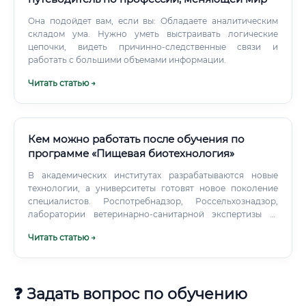
Она подойдет вам, если вы: Обладаете аналитическим
складом ума. Нужно уметь выстраивать логические
цепочки, видеть причинно-следственные связи и
работать с большими объемами информации.
Читать статью →
Кем можно работать после обучения по
программе «Пищевая биотехнология»
В академических институтах разрабатываются новые
технологии, а университеты готовят новое поколение
специалистов. Роспотребнадзор, Россельхознадзор,
лаборатории ветеринарно-санитарной экспертизы —
здесь нужны специалисты, способные оценить
Читать статью →
биологическую безопасность продукции.
Консалтинговые компании в области пищевой
безопасности.
❓ Задать вопрос по обучению