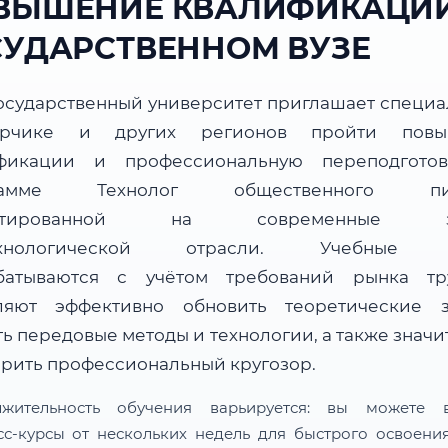
ВЫШЕНИЕ КВАЛИФИКАЦИИ
СУДАРСТВЕННОМ ВУЗЕ
осударственный университет приглашает специа
рчике и других регионов пройти повы
фикации и профессиональную переподгото
рамме Технолог общественного пит
ентированной на современные за
ехнологической отрасли. Учебные 
батываются с учётом требований рынка т
ляют эффективно обновить теоретические з
ь передовые методы и технологии, а также знач
рить профессиональный кругозор.
лжительность обучения варьируется: вы можете в
сс-курсы от нескольких недель для быстрого освоени