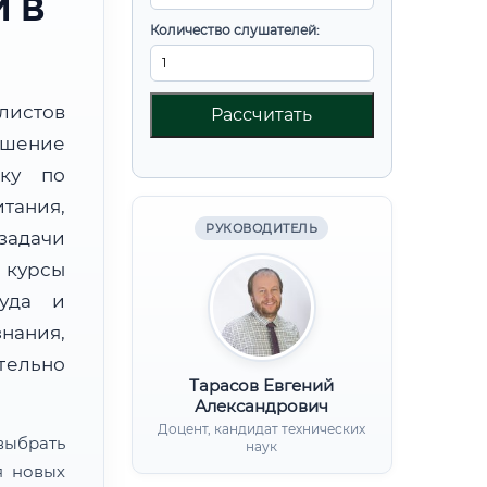
 В
Количество слушателей:
листов
Рассчитать
шение
вку по
ания,
РУКОВОДИТЕЛЬ
дачи
курсы
руда и
нания,
ительно
Тарасов Евгений
Александрович
Доцент, кандидат технических
ыбрать
наук
я новых