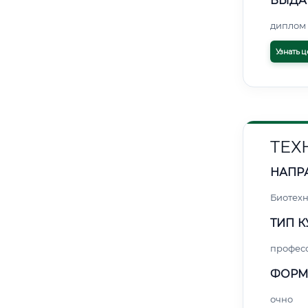
ВЫДА
диплом 
Узнать ц
ТЕХ
НАПР
Биотех
ТИП К
профес
ФОРМ
очно