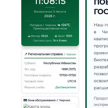
11:08:16
ПО
ГО
Воскресенье, 9 Августа
2026 г.
Наш г
+24°C
Погода в г. Чирчик:
🌤️
,
Преимущественно ясно
в Чи
🌅 Восход:
05:24
🌇 Закат:
19:30
квали
Световой день:
14 ч. 6 мин.
прог
ори
📍 Региональная справка
г. Чирчик
биот
Субъект:
Республика Узбекистан
разра
Тел. код:
+998 (7071)
позво
Почтовые индексы:
111700–111720
освоит
Часовой пояс:
UTC+5
расши
Формат учебы:
Дистанционно
Продо
🗺️ Зона обслуживания: г. Чирчик
экспре