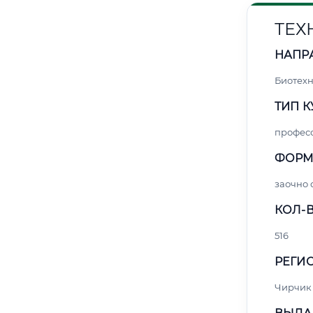
ТЕХ
НАПР
Биотех
ТИП К
профес
ФОРМ
заочно
КОЛ-В
516
РЕГИО
Чирчик