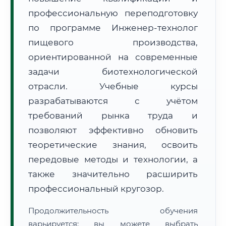
профессиональную переподготовку
по программе Инженер-технолог
пищевого производства,
ориентированной на современные
задачи биотехнологической
🚚
Расчет логистики оригиналов:
• Маршрут транзита:
~3 279 км
отрасли. Учебные курсы
• Экспресс-доставка СДЭК / Почтой:
5–7 рабочих дней
разрабатываются с учётом
📜 Документы и аккредитация
ФИС ФРДО
требований рынка труда и
позволяют эффективно обновить
теоретические знания, освоить
🔍
Нажмите на документ для увеличения и просмотра
передовые методы и технологии, а
также значительно расширить
профессиональный кругозор.
Продолжительность обучения
варьируется: вы можете выбрать