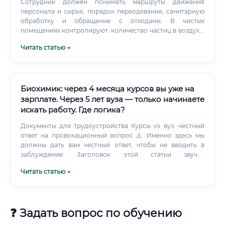
Сотрудник должен понимать маршруты движения
персонала и сырья, порядок переодевания, санитарную
обработку и обращение с отходами. В чистых
помещениях контролируют: количество частиц в воздухе;
микробиологическую чистоту; температуру; влажность;
Читать статью →
перепады давления; работу вентиляции; состояние
поверхностей; движение материалов и людей.
Биохимик: через 4 месяца курсов вы уже на
зарплате. Через 5 лет вуза — только начинаете
искать работу. Где логика?
Документы для трудоустройства Курсы vs вуз: честный
ответ на провокационный вопрос ⚠️ Именно здесь мы
должны дать вам честный ответ, чтобы не вводить в
заблуждение. Заголовок этой статьи звучит
провокационно: «4 месяца курсов — и вы уже на
Читать статью →
зарплате». 🔴 Честный вывод: Курсы за 4 месяца
действительно позволяют войти в профессию — но на
позицию лаборанта или ассистента, а не полноценного
биохимика-исследователя.
❓ Задать вопрос по обучению