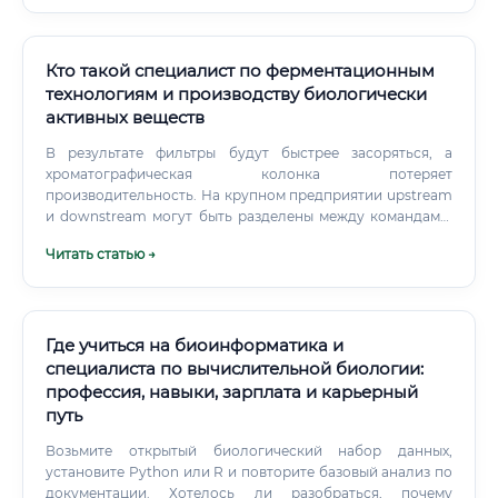
Кто такой специалист по ферментационным
технологиям и производству биологически
активных веществ
В результате фильтры будут быстрее засоряться, а
хроматографическая колонка потеряет
производительность. На крупном предприятии upstream
и downstream могут быть разделены между командами.
На небольшом производстве один сотрудник участвует в
Читать статью →
обоих направлениях.
Где учиться на биоинформатика и
специалиста по вычислительной биологии:
профессия, навыки, зарплата и карьерный
путь
Возьмите открытый биологический набор данных,
установите Python или R и повторите базовый анализ по
документации. Хотелось ли разобраться, почему