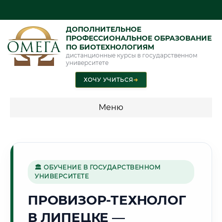
ДОПОЛНИТЕЛЬНОЕ
ПРОФЕССИОНАЛЬНОЕ ОБРАЗОВАНИЕ
ПО БИОТЕХНОЛОГИЯМ
дистанционные курсы в государственном
университете
ХОЧУ УЧИТЬСЯ
➜
Меню
💰 ПРОГРАММЫ И СТОИМОСТЬ
Стоимость по программам обучения "Биотехнологии"
🏛 ОБУЧЕНИЕ В ГОСУДАРСТВЕННОМ
УНИВЕРСИТЕТЕ
🏭
ПРОВИЗОР-ТЕХНОЛОГ
В ЛИПЕЦКЕ —
Г. ЛИПЕЦК