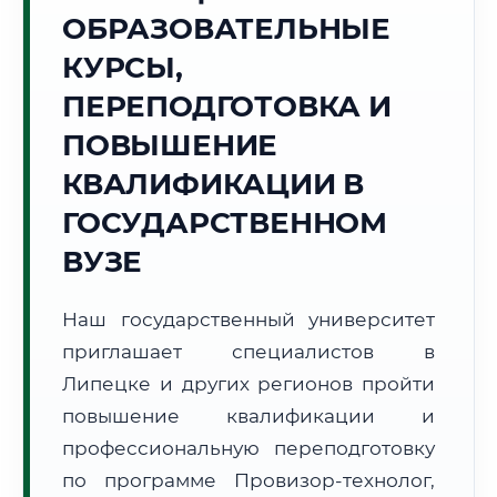
Точное местное время:
ОБРАЗОВАТЕЛЬНЫЕ
00:26:34
КУРСЫ,
Пятница, 7 Августа
ПЕРЕПОДГОТОВКА И
2026 г.
ПОВЫШЕНИЕ
+27°C
Погода в г. Липецк:
☁️
,
Пасмурно
КВАЛИФИКАЦИИ В
🌅 Восход:
04:49
🌇 Закат:
20:05
Световой день:
15 ч. 16 мин.
ГОСУДАРСТВЕННОМ
ВУЗЕ
📍 Региональная справка
г. Липецк
Субъект:
Липецкая область
Наш государственный университет
Тел. код:
+7 (4742)
приглашает специалистов в
Почтовые индексы:
398000–398999
Липецке и других регионов пройти
Часовой пояс:
МСК (UTC+3)
повышение квалификации и
Формат учебы:
Дистанционно
профессиональную переподготовку
по программе Провизор-технолог,
🗺️ Зона обслуживания: г. Липецк