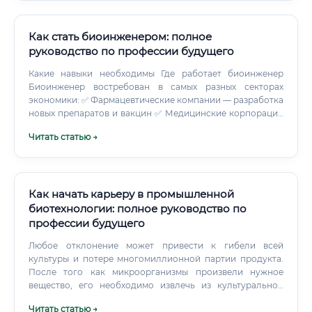
других генетических вариантов; сравнение геномов
разных организмов; анализ экспрессии генов; изучение
взаимодействия белков; моделирование биологических
Как стать биоинженером: полное
процессов; классификация клеток по молекулярным
руководство по профессии будущего
признакам; разработка алгоритмов для диагностики;
Какие навыки необходимы Где работает биоинженер
поиск мишеней для лекарственных препаратов; создание
Биоинженер востребован в самых разных секторах
воспроизводимых аналитических процессов.
экономики: ✅ Фармацевтические компании — разработка
новых препаратов и вакцин ✅ Медицинские корпорации
— создание оборудования и имплантатов ✅ НИИ и
Читать статью →
академические институты — фундаментальные и
прикладные исследования ✅ Биотехнологические
стартапы — инновационные продукты ✅
Государственные структуры — Роспотребнадзор,
Росздравнадзор, Минздрав ✅ Ветеринарная и
Как начать карьеру в промышленной
сельскохозяйственная отрасль — ГМО-культуры,
биотехнологии: полное руководство по
биопрепараты ✅ Экологические организации —
профессии будущего
биоремедиация, очистка сред ✅ Оборонная
промышленность — биозащита, биосенсоры ✅ IT-
Любое отклонение может привести к гибели всей
компании — биоинформатика, анализ геномных данных
культуры и потере многомиллионной партии продукта.
Уровень заработной платы ⚠️ Уровень дохода
После того как микроорганизмы произвели нужное
биоинженера в России существенно зависит от региона,
вещество, его необходимо извлечь из культуральной
специализации и работодателя. Доход начинающего
жидкости и очистить от примесей.
Читать статью →
специалиста 💡 Начинающий биоинженер в России без