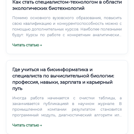
Как стать специалистом-технологом в области
экологических биотехнологий
Помимо основного вузовского образования, повысить
свою квалификацию и конкурентоспособность можно с
помощью дополнительных курсов. Наиболее полезными
будут: Курсы по работе с конкретным аналитическим
оборудованием: Например, курсы по
Читать статью →
высокоэффективной жидкостной хроматографии (ВЭЖХ)
или газовой хромато-масс-спектрометрии (ГХ-МС). Курсы
по статистической обработке данных: Углубленное
изучение программ Statistica, R, Python для
биостатистики.
Где учиться на биоинформатика и
специалиста по вычислительной биологии:
профессия, навыки, зарплата и карьерный
путь
Иногда работа начинается с очистки таблицы, а
заканчивается публикацией в научном журнале. В
промышленной компании результатом становится
программный модуль, диагностический алгоритм или
инструмент для поиска перспективной молекулы. К
Читать статью →
типичным задачам относятся: обработка данных ДНК-,
РНК- и белкового секвенирования; поиск мутаций и