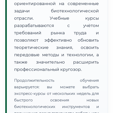
ориентированной на современные
задачи биотехнологической
отрасли. Учебные курсы
разрабатываются с учётом
требований рынка труда и
🚚
Расчет логистики оригиналов:
• Маршрут транзита:
позволяют эффективно обновить
~2 815 км
• Экспресс-доставка СДЭК / Почтой:
4–6 рабочих дней
теоретические знания, освоить
передовые методы и технологии, а
📜 Документы и аккредитация
ФИС ФРДО
также значительно расширить
профессиональный кругозор.
🔍
Нажмите на документ для увеличения и просмотра
Продолжительность обучения
варьируется: вы можете выбрать
экспресс-курсы от нескольких недель для
быстрого освоения новых
биотехнологических инструментов и